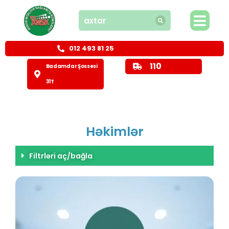
012 493 81 25
110
Badamdar Şossesi
31T
Həkimlər
Filtrləri aç/bağla