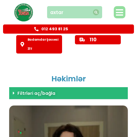
012 493 81 25
110
Badamdar Şossesi
31T
Həkimlər
Filtrləri aç/bağla