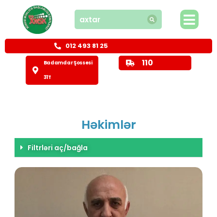
012 493 81 25
110
Badamdar Şossesi
31T
Həkimlər
Filtrləri aç/bağla