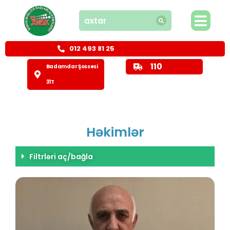
012 493 81 25
110
Badamdar Şossesi
31T
Həkimlər
Filtrləri aç/bağla