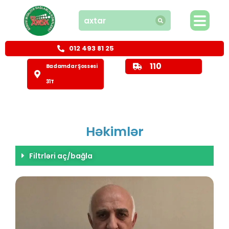
012 493 81 25
110
Badamdar Şossesi
31T
Həkimlər
Filtrləri aç/bağla