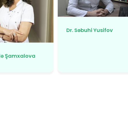
Dr. Səbuhi Yusifov
alə Şamxalova