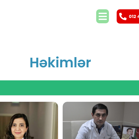
012 
Həkimlər