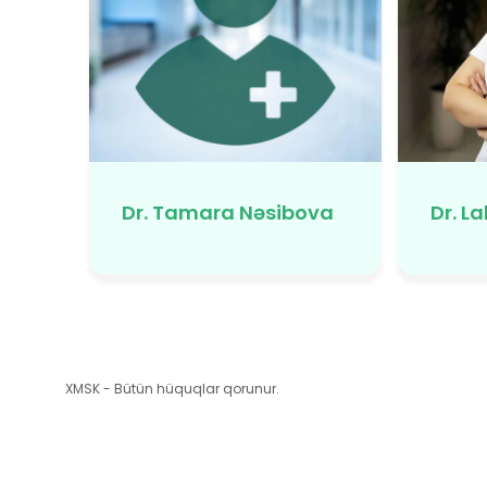
Dr. Tamara Nəsibova
Dr. L
XMSK - Bütün hüquqlar qorunur.