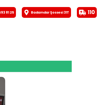
110
493 81 25
Badamdar Şossesi 31T