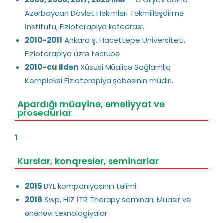
Azərbaycan Dövlət Həkimləri Təkmilləşdirmə
İnstitutu, Fizioterapiya kafedrası.
2010-2011
Ankara ş. Hacettepe Universiteti,
Fizioterapiya üzrə təcrübə
2010-cu ildən
Xüsusi Müalicə Sağlamlıq
Kompleksi Fizioterapiya şöbəsinin müdiri.
Apardığı müayinə, əməliyyat və
prosedurlar
1
Kurslar, konqreslər, seminarlar
2015
BYL kompaniyasının təlimi.
2016
Swp, HİZ İTR Therapy seminarı, Müasir və
ənənəvi texnologiyalar