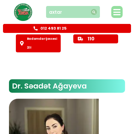
012 493 81 25
110
Badamdar Şossesi
31T
Dr. Səadət Ağayeva