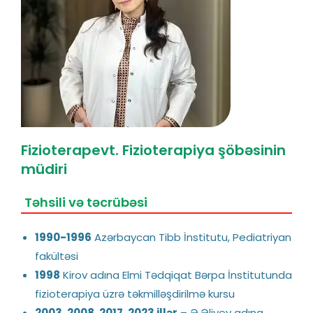
Fizioterapevt. Fizioterapiya şöbəsinin
müdiri
Təhsili və təcrübəsi
1990-1996
Azərbaycan Tibb İnstitutu, Pediatriyan
fakültəsi
1998
Kirov adına Elmi Tədqiqat Bərpa İnstitutunda
fizioterapiya üzrə təkmilləşdirilmə kursu
2003, 2008, 2017, 2023 illər
– Ə.Əliyev adına