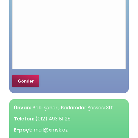
Ünvan:
Bakı şəhəri, Badamdar Şossesi 31T
Telefon:
(012) 493 81 25
E-poçt:
mail@xmsk.az