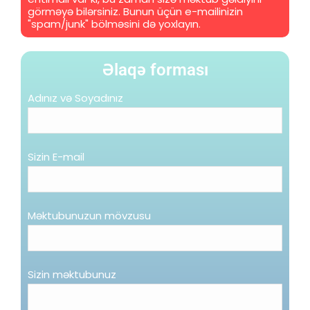
görməyə bilərsiniz. Bunun üçün e-mailinizin
"spam/junk" bölməsini də yoxlayın.
Əlaqə forması
Adınız və Soyadınız
Sizin E-mail
Məktubunuzun mövzusu
Sizin məktubunuz