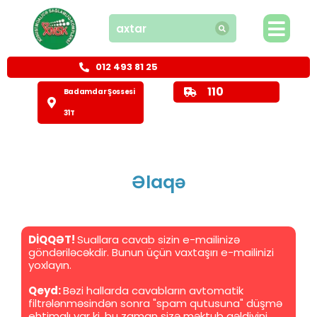
012 493 81 25
110
Badamdar Şossesi
31T
Əlaqə
DİQQƏT!
Suallara cavab sizin e-mailinizə
göndəriləcəkdir. Bunun üçün vaxtaşırı e-mailinizi
yoxlayın.
Qeyd:
Bəzi hallarda cavabların avtomatik
filtrələnməsindən sonra "spam qutusuna" düşmə
ehtimalı var ki, bu zaman sizə məktub gəldiyini