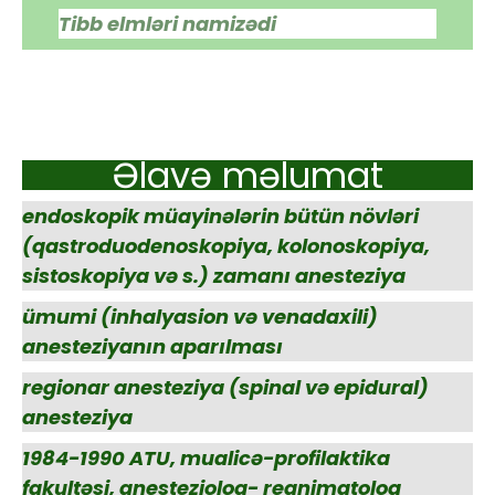
Tibb elmləri namizədi
Əlavə məlumat
endoskopik müayinələrin bütün növləri
(qastroduodenoskopiya, kolonoskopiya,
sistoskopiya və s.) zamanı anesteziya
ümumi (inhalyasion və venadaxili)
anesteziyanın aparılması
regionar anesteziya (spinal və epidural)
anesteziya
1984-1990 ATU, mualicə-profilaktika
fakultəsi, anestezioloq- reanimatoloq