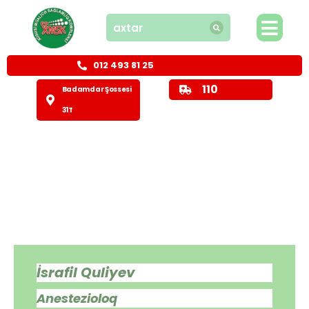
012 493 81 25
110
Badamdar Şossesi
31T
İsrafil Quliyev
Anestezioloq