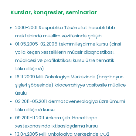
Kurslar, konqreslər, seminarlar
2000-2001 Respublika Təsərrufat hesablı tibb
məktəbində müəllim vəzifəsində çalışıb.
01.05.2005-02.2005 təkmmilləşdirmə kursu (cinsi
yolla keçən xəstəliklərin müasir diaqnostikası,
müalicəsi və profilaktikası kursu üzrə tematik
təkmilləşmə)
16.11.2009 Milli Onkologiya Mərkəzində (baş-boyun
şişləri şöbəsində) kriocərrahiyyə vasitəsilə müalicə
üsulu
03.2011-05.2011 dermatovenerologiya üzrə ümumi
təkmilləşmə kursu
09.2011-11.2011 Ankara şəh. Hacettepe
xəstəxanasında ixtisaslaşdırma kursu
13.04.2005 Milli Onkologiya Mərkəzində CO2