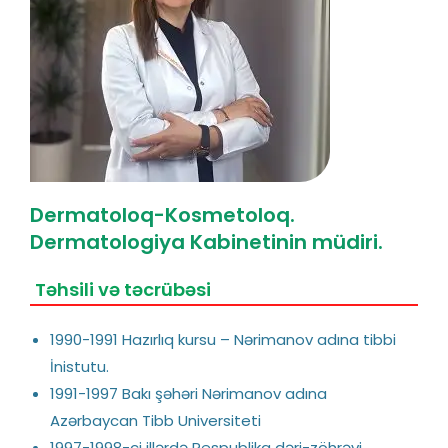
Dermatoloq-Kosmetoloq.
Dermatologiya Kabinetinin müdiri.
Təhsili və təcrübəsi
1990-1991 Hazırlıq kursu – Nərimanov adına tibbi
İnistutu.
1991-1997 Bakı şəhəri Nərimanov adına
Azərbaycan Tibb Universiteti
1997-1998-ci illərdə
Respublika dəri-zöhrəvi