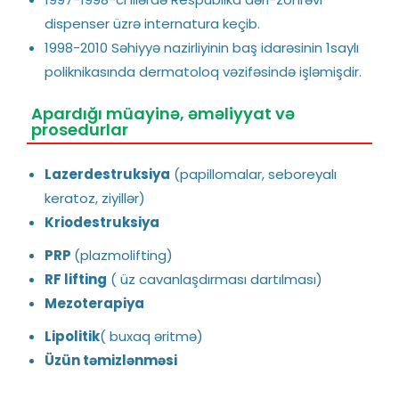
dispenser
üzrə internatura keçib.
1998-2010 Səhiyyə nazirliyinin baş idarəsinin 1saylı
poliknikasında dermatoloq vəzifəsində işləmişdir.
Apardığı müayinə, əməliyyat və
prosedurlar
Lazerdestruksiya
(papillomalar, seboreyalı
keratoz, ziyillər)
Kriodestruksiya
PRP
(plazmolifting)
RF lifting
( üz cavanlaşdırması dartılması)
Mezoterapiya
Lipolitik
( buxaq əritmə)
Üzün təmizlənməsi