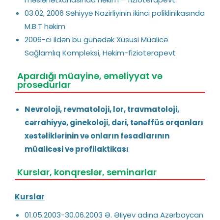
03.02, 2006 Səhiyyə Nazirliyinin ikinci poliklinikasında
M.B.T həkim
2006-cı ildən bu günədək Xüsusi Müalicə
Sağlamlıq Kompleksi, Həkim-fizioterapevt
Apardığı müayinə, əməliyyat və
prosedurlar
Nevroloji, revmatoloji, lor, travmatoloji,
c
ərrahiyyə
, ginekoloji, dəri, tənəffüs orqanları
xəstəliklərinin və onların fəsadlarının
müalicəsi və profilaktikası
Kurslar, konqreslər, seminarlar
Kurslar
01.05.2003-30.06.2003 Ə. ƏIiyev adına Azərbaycan