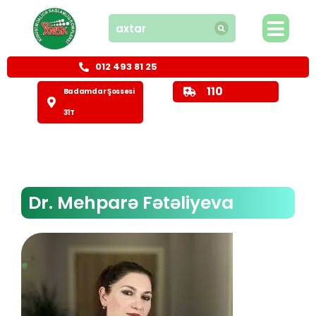
012 493 81 25
110
Badamdar Şossesi
31T
Dr. Mehparə Fətəliyeva