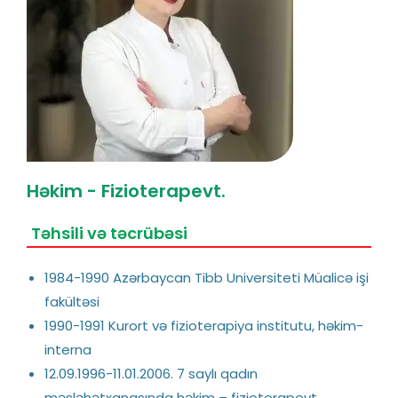
Həkim - Fizioterapevt.
Təhsili və təcrübəsi
1984-1990 Azərbaycan Tibb Universiteti Müalicə işi
fakültəsi
1990-1991 Kurort və fizioterapiya institutu, həkim-
interna
12.09.1996-11.01.2006. 7 saylı qadın
məsləhətxanasında həkim – fizioterapevt