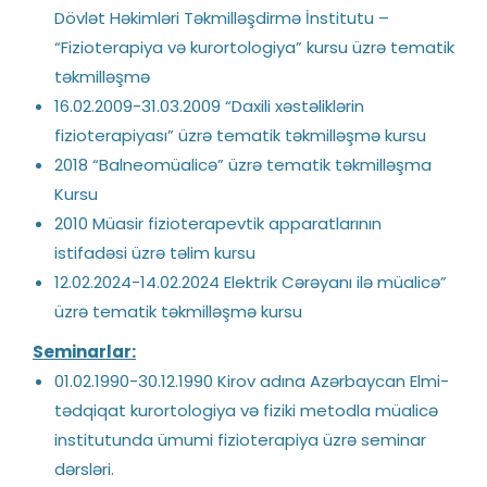
Dövlət Həkimləri Təkmilləşdirmə İnstitutu –
“Fizioterapiya və kurortologiya” kursu üzrə tematik
təkmilləşmə
16.02.2009-31.03.2009 “Daxili xəstəliklərin
fizioterapiyası” üzrə tematik təkmilləşmə kursu
2018 “Balneomüalicə” üzrə tematik təkmilləşma
Kursu
2010 Müasir fizioterapevtik apparatlarının
istifadəsi üzrə təlim kursu
12.02.2024-14.02.2024 Elektrik Cərəyanı ilə müalicə”
üzrə tematik təkmilləşmə kursu
Seminarlar:
01.02.1990-30.12.1990 Kirov adına Azərbaycan Elmi-
tədqiqat kurortologiya və fiziki metodla müalicə
institutunda ümumi fizioterapiya üzrə seminar
dərsləri.