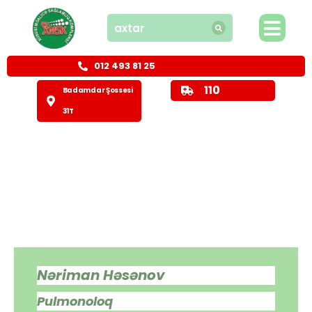
012 493 81 25
110
Badamdar Şossesi
31T
Nəriman Həsənov
Pulmonoloq