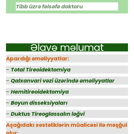
Tibb üzrə fəlsəfə doktoru
Əlavə məlumat
Apardığı əməliyyatlar:
–
Total Tireoidektomiya
–
Qalxanvari vəzi üzərində əməliyyatlar
–
Hemitireoidektomiya
–
Boyun disseksiyaları
–
Duktus Tireoglassalın ləğvi
Aşağıdakı xəstəliklərin müalicəsi ilə məşğul
olur: