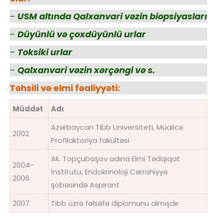
–
USM altında Qalxanvari vəzin biopsiyasları
–
Düyünlü və çoxdüyünlü urlar
–
Toksiki urlar
–
Qalxanvari vəzin xərçəngi və s.
Təhsili və elmi fəaliyyəti:
Müddət
Adı
Azərbaycan Tibb Universiteti, Müalicə
2002
Profilaktoriya fakültəsi
Ak. Topçubaşov adına Elmi Tədqiqat
2004-
İnstitutu, Endokrinoloji Cərrahiyyə
2006
şöbəsində Aspirant
2007
Tibb üzrə fəlsəfə diplomunu almışdır