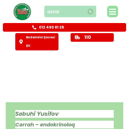
012 493 81 25
110
Badamdar Şossesi
31T
Səbuhi Yusifov
Cərrah – endokrinoloq