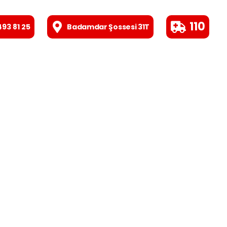
110
493 81 25
Badamdar Şossesi 31T