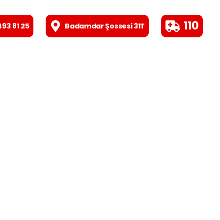
110
493 81 25
Badamdar Şossesi 31T