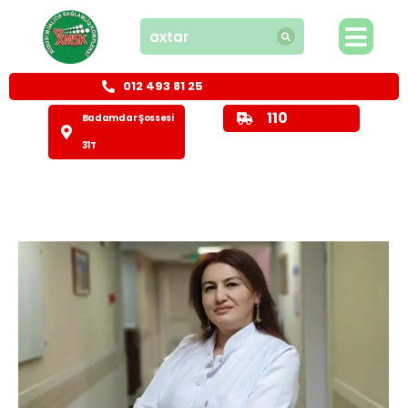
012 493 81 25
110
Badamdar Şossesi
31T