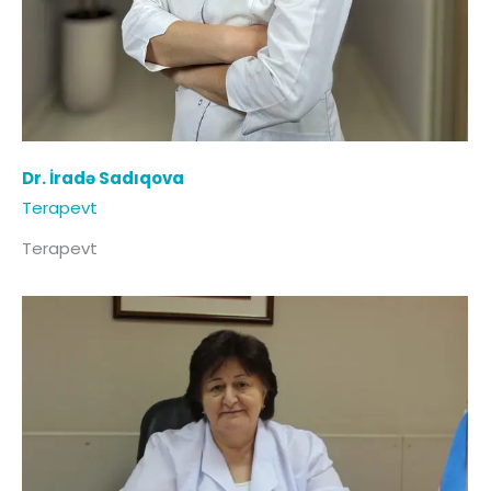
Dr. İradə Sadıqova
Terapevt
Terapevt