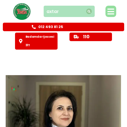
012 493 81 25
110
Badamdar Şossesi
31T