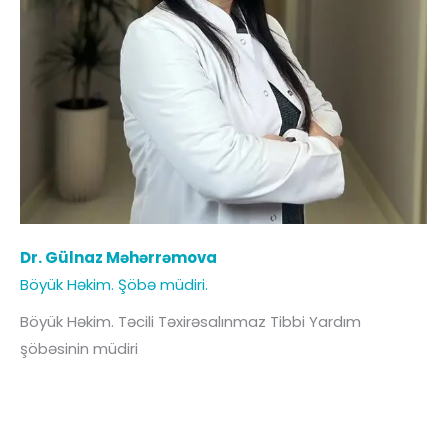
Dr. Gülnaz Məhərrəmova
Böyük Həkim . Şöbə müdiri.
Böyük Həkim. Təcili Təxirəsalınmaz Tibbi Yardım
şöbəsinin müdiri