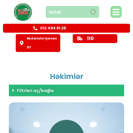
012 493 81 25
110
Badamdar Şossesi
31T
Həkimlər
Filtrləri aç/bağla