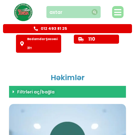
012 493 81 25
110
Badamdar Şossesi
31T
Həkimlər
Filtrləri aç/bağla